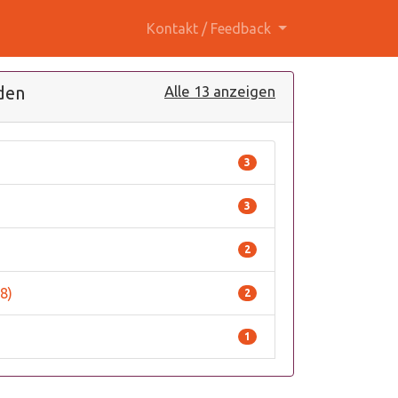
Kontakt / Feedback
den
Alle 13 anzeigen
3
3
2
8)
2
1