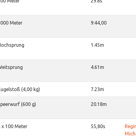
200 Meter
29.8s
2000 Meter
9:44,00
Hochsprung
1.45m
Weitsprung
4.61m
ugelstoß (4,00 kg)
7.23m
peerwurf (600 g)
20.18m
 x 100 Meter
55,80s
Regi
Mich