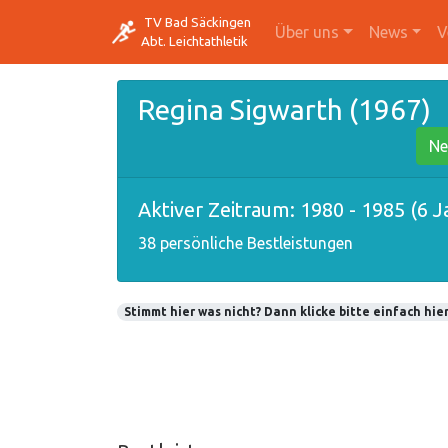
TV Bad Säckingen
Über uns
News
V
Abt. Leichtathletik
Regina Sigwarth (1967)
Ne
Aktiver Zeitraum: 1980 - 1985 (6 J
38 persönliche Bestleistungen
Stimmt hier was nicht? Dann klicke bitte einfach hier