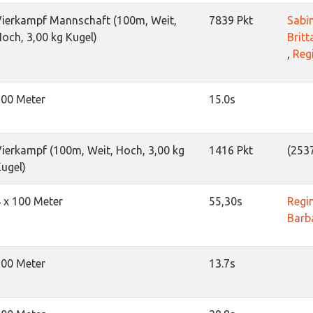
ierkampf Mannschaft (100m, Weit,
7839 Pkt
Sabi
och, 3,00 kg Kugel)
Britt
,
Reg
100 Meter
15.0s
ierkampf (100m, Weit, Hoch, 3,00 kg
1416 Pkt
(2537
ugel)
 x 100 Meter
55,30s
Regi
Barb
100 Meter
13.7s