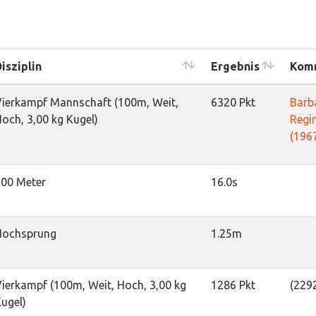
isziplin
Ergebnis
Kom
ierkampf Mannschaft (100m, Weit,
6320 Pkt
Barb
och, 3,00 kg Kugel)
Regi
(196
100 Meter
16.0s
Hochsprung
1.25m
ierkampf (100m, Weit, Hoch, 3,00 kg
1286 Pkt
(2292
ugel)