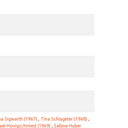
na Sigwarth (1967)
,
Tina Schlageter (1968)
,
ael Hönigschmied (1969)
,
Sabine Huber