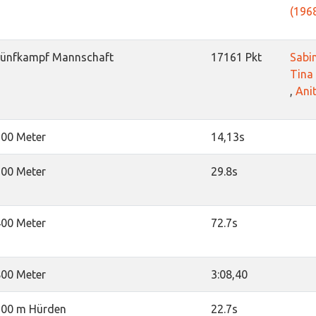
(196
Fünfkampf Mannschaft
17161 Pkt
Sabi
Tina
,
Anit
100 Meter
14,13s
200 Meter
29.8s
400 Meter
72.7s
800 Meter
3:08,40
100 m Hürden
22.7s